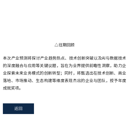
△往期回顾
本次产业预测将探讨产业趋势热点、技术创新突破以及AI与数据技术
的深度融合与应用等关键议题，旨在为业界提供前瞻性洞察，助力企
业探索未来业务模式的创新转型；同时，将甄选出在技术创新、商业
落地、市场推动、生态构建等维度表现杰出的企业与团队，授予年度
成就奖项。
返回