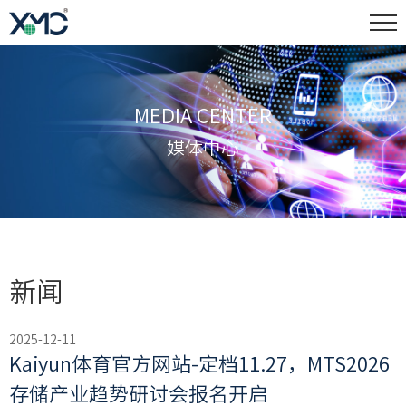
MEDIA CENTER
媒体中心
新闻
2025-12-11
Kaiyun体育官方网站-定档11.27，MTS2026
存储产业趋势研讨会报名开启